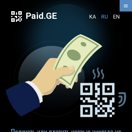
Paid.GE
KA
RU
EN
Получать или платить чаевые никогда не