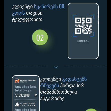
კლიენტი
სკანირებს QR
კოდს
თავისი
ტელეფონით
02
კლიენტი
გადასცემს
რჩევებს
პირდაპირ
თანამშრომლის
ანგარიშზე